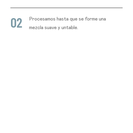
0
2
Procesamos hasta que se forme una
mezcla suave y untable.
Picamos nueces, cortamos la albahaca,
0
3
los gajos de higo t desmenuzamos el
jamon prosciutto y lo ponemos sobre la
pasta.
0
4
Terminamos roceando aceite de oliva y
terminamos con las nueces.