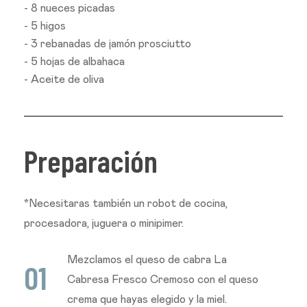
- 8 nueces picadas
- 5 higos
- 3 rebanadas de jamón prosciutto
- 5 hojas de albahaca
- Aceite de oliva
P
r
e
p
a
r
a
c
i
ó
n
*Necesitaras también un robot de cocina,
procesadora, juguera o minipimer.
Mezclamos el queso de cabra La
0
1
Cabresa Fresco Cremoso con el queso
crema que hayas elegido y la miel.