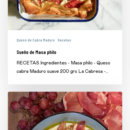
Queso de Cabra Maduro
Recetas
Sueño de Masa philo
RECETAS Ingredientes - Masa philo - Queso
cabra Maduro suave 200 grs La Cabresa -…
Dip
de
queso
de
cabra