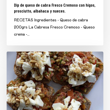
Dip de queso de cabra Fresco Cremoso con higos,
prosciutto, albahaca y nueces.
RECETAS Ingredientes - Queso de cabra
200grs La Cabresa Fresco Cremoso - Queso
crema -…
Tártaro
de
tomates
asados
con
queso
de
cabra