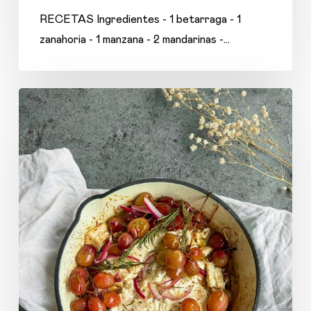
RECETAS Ingredientes - 1 betarraga - 1
zanahoria - 1 manzana - 2 mandarinas -…
Queso
Feta
horneado
con
uvas,
oliva
y
aceto