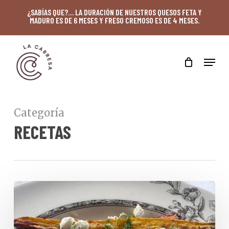
Skip
¿SABÍAS QUE?… LA DURACIÓN DE NUESTROS QUESOS FETA Y
MADURO ES DE 6 MESES Y FRESO CREMOSO ES DE 4 MESES.
to
main
content
Menu
Categoría
RECETAS
Zanahorias
glaseadas
con