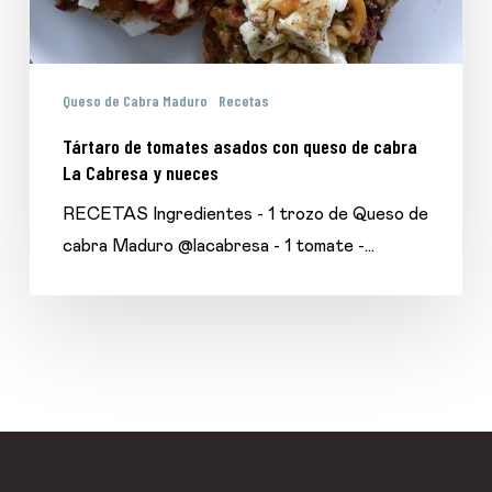
La
Cabresa
y
Queso de Cabra Maduro
Recetas
nueces
Tártaro de tomates asados con queso de cabra
La Cabresa y nueces
RECETAS Ingredientes - 1 trozo de Queso de
cabra Maduro @lacabresa - 1 tomate -…