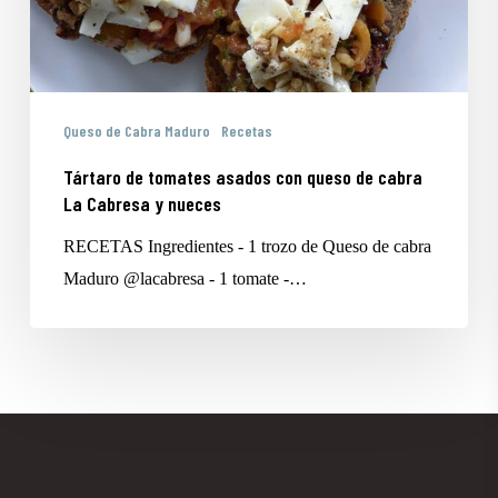
cabra
La
Cabresa
y
Queso de Cabra Maduro
Recetas
nueces
Tártaro de tomates asados con queso de cabra
La Cabresa y nueces
RECETAS Ingredientes - 1 trozo de Queso de cabra
Maduro @lacabresa - 1 tomate -…