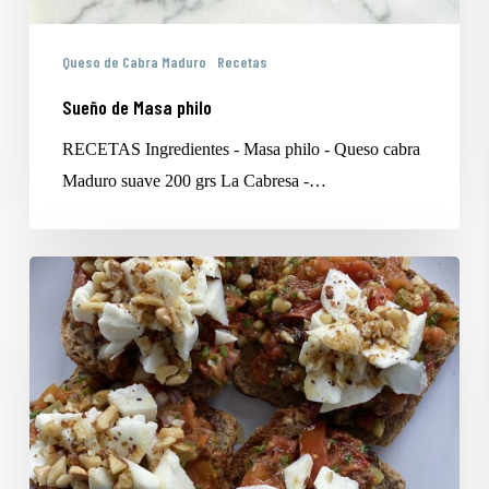
Queso de Cabra Maduro
Recetas
Sueño de Masa philo
RECETAS Ingredientes - Masa philo - Queso cabra
Maduro suave 200 grs La Cabresa -…
Tártaro
de
tomates
asados
con
queso
de