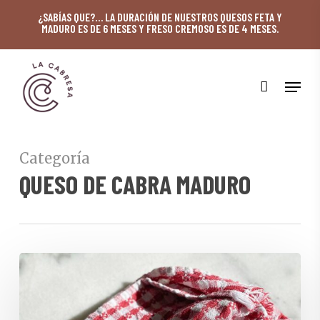
Skip
¿SABÍAS QUE?… LA DURACIÓN DE NUESTROS QUESOS FETA Y
MADURO ES DE 6 MESES Y FRESO CREMOSO ES DE 4 MESES.
to
main
content
Menu
Categoría
QUESO DE CABRA MADURO
Sueño
de
Masa